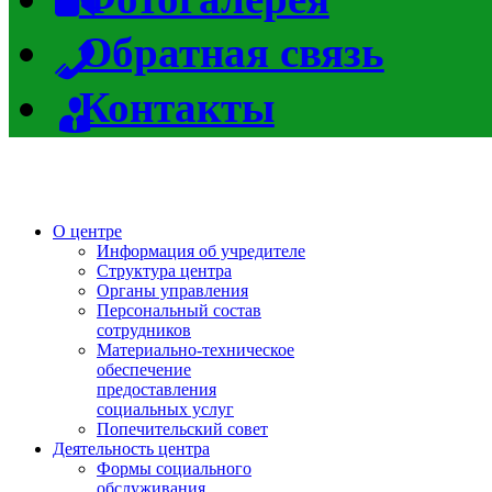
Обратная связь
Контакты
О центре
Информация об учредителе
Структура центра
Органы управления
Персональный состав
сотрудников
Материально-техническое
обеспечение
предоставления
социальных услуг
Попечительский совет
Деятельность центра
Формы социального
обслуживания