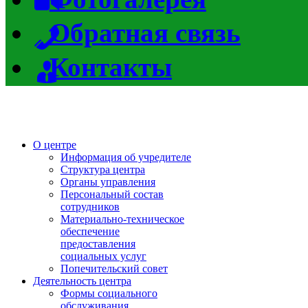
Обратная связь
Контакты
О центре
Информация об учредителе
Структура центра
Органы управления
Персональный состав
сотрудников
Материально-техническое
обеспечение
предоставления
социальных услуг
Попечительский совет
Деятельность центра
Формы социального
обслуживания