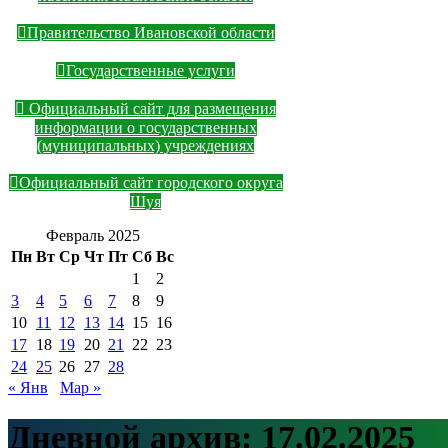
Правительство Ивановской области
Государственные услуги
Официальный сайт для размещения
информации о государственных
(муниципальных) учреждениях
Официальный сайт городского округа
Шуя
Февраль 2025
Пн
Вт
Ср
Чт
Пт
Сб
Вс
1
2
3
4
5
6
7
8
9
10
11
12
13
14
15
16
17
18
19
20
21
22
23
24
25
26
27
28
« Янв
Мар »
Дневной архив:
17.02.2025