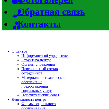
Обратная связь
Контакты
О центре
Информация об учредителе
Структура центра
Органы управления
Персональный состав
сотрудников
Материально-техническое
обеспечение
предоставления
социальных услуг
Попечительский совет
Деятельность центра
Формы социального
обслуживания