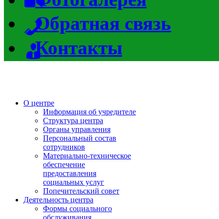
Обратная связь
Контакты
О центре
Информация об учредителе
Структура центра
Органы управления
Персональный состав
сотрудников
Материально-техническое
обеспечение
предоставления
социальных услуг
Попечительский совет
Деятельность центра
Формы социального
обслуживания