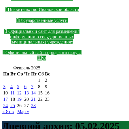
Правительство Ивановской области
Государственные услуги
Официальный сайт для размещения
информации о государственных
(муниципальных) учреждениях
Официальный сайт городского округа
Шуя
Февраль 2025
Пн
Вт
Ср
Чт
Пт
Сб
Вс
1
2
3
4
5
6
7
8
9
10
11
12
13
14
15
16
17
18
19
20
21
22
23
24
25
26
27
28
« Янв
Мар »
Дневной архив:
05.02.2025