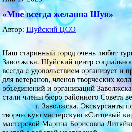
«Мне всегда желанна Шуя»
Автор:
Шуйский ЦСО
Наш старинный город очень любят тури
Заволжска. Шуйский центр социально
всегда с удовольствием организует и п
для ветеранов, членов творческих колл
объединений и организаций Заволжск
стали члены бюро районного Совета в
г. Заволжска. Экскурсанты по
творческую мастерскую «Ситцевый ка
мастерской Марина Борисовна Литяй