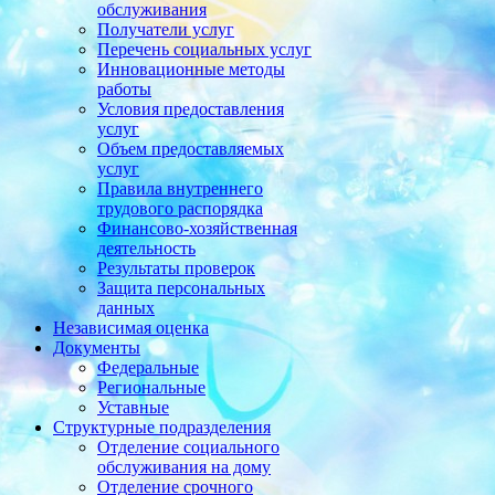
обслуживания
Получатели услуг
Перечень социальных услуг
Инновационные методы
работы
Условия предоставления
услуг
Объем предоставляемых
услуг
Правила внутреннего
трудового распорядка
Финансово-хозяйственная
деятельность
Результаты проверок
Защита персональных
данных
Независимая оценка
Документы
Федеральные
Региональные
Уставные
Структурные подразделения
Отделение социального
обслуживания на дому
Отделение срочного