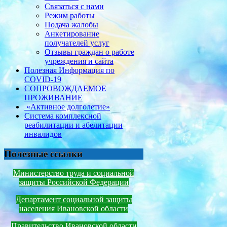
Связаться с нами
Режим работы
Подача жалобы
Анкетирование
получателей услуг
Отзывы граждан о работе
учреждения и сайта
Полезная Информация по
COVID-19
СОПРОВОЖДАЕМОЕ
ПРОЖИВАНИЕ
«Активное долголетие»
Система комплексной
реабилитации и абелитации
инвалидов
Полезные ссылки
Министерство труда и социальной
защиты Российской Федерации
Департамент социальной защиты
населения Ивановской области
Правительство Ивановской области