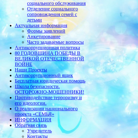
социального обслуживания
Отделение социального
сопровождения семей с
детьми
Актуальная информация
Формы заявлений
Анкетирование
Часто задаваемые вопросы
Антикоррупционная политика
80 ГОДОВЩИНА ПОБЕДЫ В
ВЕЛИКОЙ ОТЕЧЕСТВЕННОЙ
ВОЙНЕ
Наши Проекты
Антикоррупционный ящик
Бесплатная юридическая помощь
Школа безопасности.
ОСТОРОЖНО-МОШЕННИКИ!
Противодействие терроризму и
его идеологии.
О реализации национального
проекта «СЕМЬЯ»
ИНФОРМАЦИЯ
Обратная связь
Учредитель
Контакты