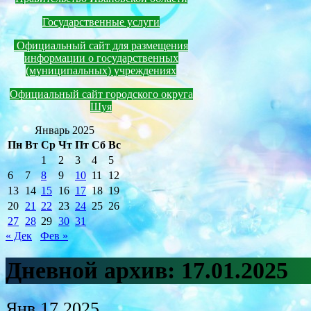
Государственные услуги
Официальный сайт для размещения
информации о государственных
(муниципальных) учреждениях
Официальный сайт городского округа
Шуя
Январь 2025
Пн
Вт
Ср
Чт
Пт
Сб
Вс
1
2
3
4
5
6
7
8
9
10
11
12
13
14
15
16
17
18
19
20
21
22
23
24
25
26
27
28
29
30
31
« Дек
Фев »
Дневной архив:
17.01.2025
Янв
17
2025