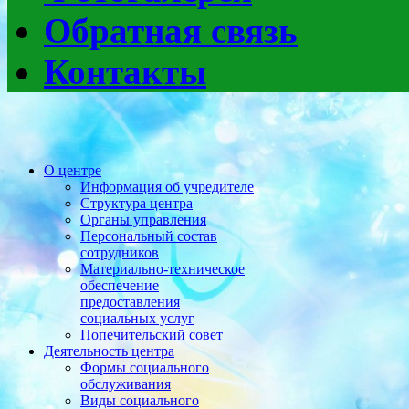
Обратная связь
Контакты
О центре
Информация об учредителе
Структура центра
Органы управления
Персональный состав
сотрудников
Материально-техническое
обеспечение
предоставления
социальных услуг
Попечительский совет
Деятельность центра
Формы социального
обслуживания
Виды социального