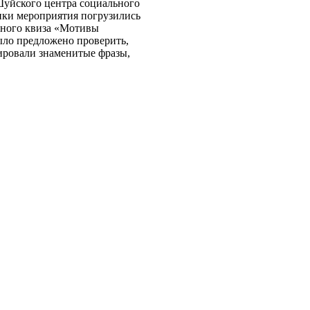
Шуйского центра социального
ики мероприятия погрузились
ьного квиза «Мотивы
ыло предложено проверить,
ировали знаменитые фразы,