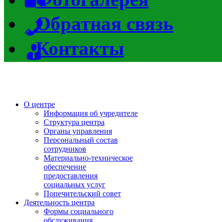
Обратная связь
Контакты
О центре
Информация об учредителе
Структура центра
Органы управления
Персональный состав
сотрудников
Материально-техническое
обеспечение
предоставления
социальных услуг
Попечительский совет
Деятельность центра
Формы социального
обслуживания