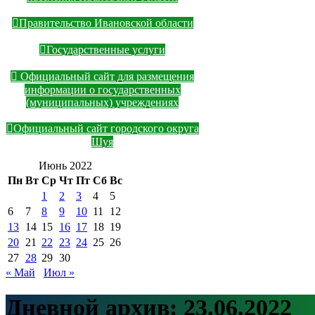
Правительство Ивановской области
Государственные услуги
Официальный сайт для размещения
информации о государственных
(муниципальных) учреждениях
Официальный сайт городского округа
Шуя
Июнь 2022
Пн
Вт
Ср
Чт
Пт
Сб
Вс
1
2
3
4
5
6
7
8
9
10
11
12
13
14
15
16
17
18
19
20
21
22
23
24
25
26
27
28
29
30
« Май
Июл »
Дневной архив:
23.06.2022