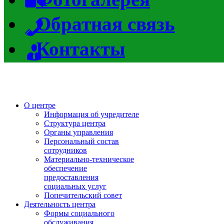
Обратная связь
Контакты
О центре
Информация об учредителе
Структура центра
Органы управления
Персональный состав
сотрудников
Материально-техническое
обеспечение
предоставления
социальных услуг
Попечительский совет
Деятельность центра
Формы социального
обслуживания