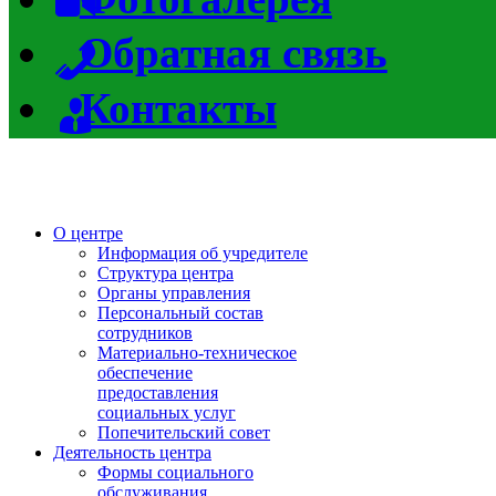
Обратная связь
Контакты
О центре
Информация об учредителе
Структура центра
Органы управления
Персональный состав
сотрудников
Материально-техническое
обеспечение
предоставления
социальных услуг
Попечительский совет
Деятельность центра
Формы социального
обслуживания