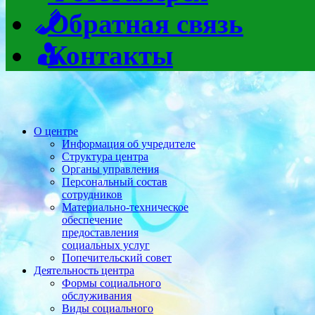
Обратная связь
Контакты
О центре
Информация об учредителе
Структура центра
Органы управления
Персональный состав
сотрудников
Материально-техническое
обеспечение
предоставления
социальных услуг
Попечительский совет
Деятельность центра
Формы социального
обслуживания
Виды социального