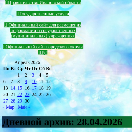
Правительство Ивановской области
Государственные услуги
Официальный сайт для размещения
информации о государственных
(муниципальных) учреждениях
Официальный сайт городского округа
Шуя
Апрель 2026
Пн
Вт
Ср
Чт
Пт
Сб
Вс
1
2
3
4
5
6
7
8
9
10
11
12
13
14
15
16
17
18
19
20
21
22
23
24
25
26
27
28
29
30
« Мар
Май »
Дневной архив:
28.04.2026