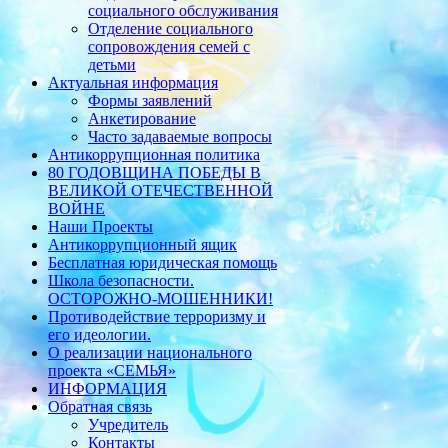
социального обслуживания
Отделение социального
сопровождения семей с
детьми
Актуальная информация
Формы заявлений
Анкетирование
Часто задаваемые вопросы
Антикоррупционная политика
80 ГОДОВЩИНА ПОБЕДЫ В
ВЕЛИКОЙ ОТЕЧЕСТВЕННОЙ
ВОЙНЕ
Наши Проекты
Антикоррупционный ящик
Бесплатная юридическая помощь
Школа безопасности.
ОСТОРОЖНО-МОШЕННИКИ!
Противодействие терроризму и
его идеологии.
О реализации национального
проекта «СЕМЬЯ»
ИНФОРМАЦИЯ
Обратная связь
Учредитель
Контакты