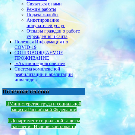
Связаться с нами
Режим работы
Подача жалобы
Анкетирование
получателей услуг
Отзывы граждан о работе
учреждения и сайта
Полезная Информация по
COVID-19
СОПРОВОЖДАЕМОЕ
ПРОЖИВАНИЕ
«Активное долголетие»
Система комплексной
реабилитации и абелитации
инвалидов
Полезные ссылки
Министерство труда и социальной
защиты Российской Федерации
Департамент социальной защиты
населения Ивановской области