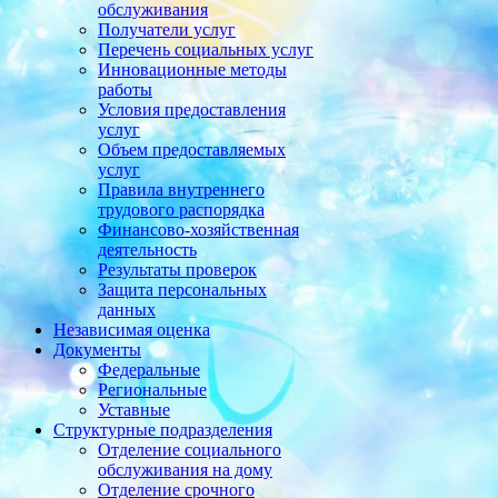
обслуживания
Получатели услуг
Перечень социальных услуг
Инновационные методы
работы
Условия предоставления
услуг
Объем предоставляемых
услуг
Правила внутреннего
трудового распорядка
Финансово-хозяйственная
деятельность
Результаты проверок
Защита персональных
данных
Независимая оценка
Документы
Федеральные
Региональные
Уставные
Структурные подразделения
Отделение социального
обслуживания на дому
Отделение срочного