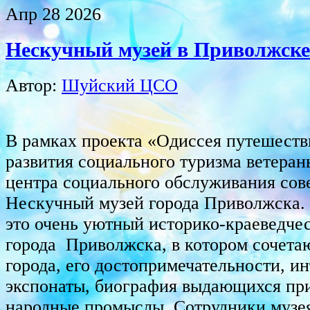
Апр
28
2026
Нескучный музей в Приволжске
Автор:
Шуйский ЦСО
В рамках проекта «Одиссея путешеств
развития социального туризма ветера
центра социального обслуживания сов
Нескучный музей города Приволжска.
это очень уютный историко-краеведче
города Приволжска, в котором сочета
города, его достопримечательности, и
экспонаты, биография выдающихся при
народные промыслы. Сотрудники музе