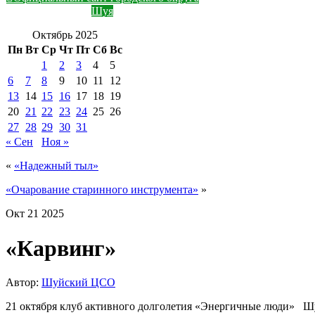
Шуя
Октябрь 2025
Пн
Вт
Ср
Чт
Пт
Сб
Вс
1
2
3
4
5
6
7
8
9
10
11
12
13
14
15
16
17
18
19
20
21
22
23
24
25
26
27
28
29
30
31
« Сен
Ноя »
«
«Надежный тыл»
«Очарование старинного инструмента»
»
Окт
21
2025
«Карвинг»
Автор:
Шуйский ЦСО
21 октября клуб активного долголетия «Энергичные люди» Ш