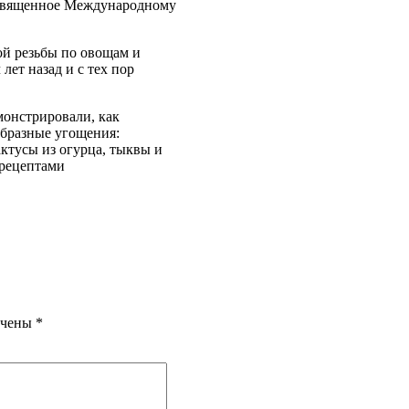
освященное Международному
ой резьбы по овощам и
лет назад и с тех пор
монстрировали, как
образные угощения:
актусы из огурца, тыквы и
 рецептами
ечены
*