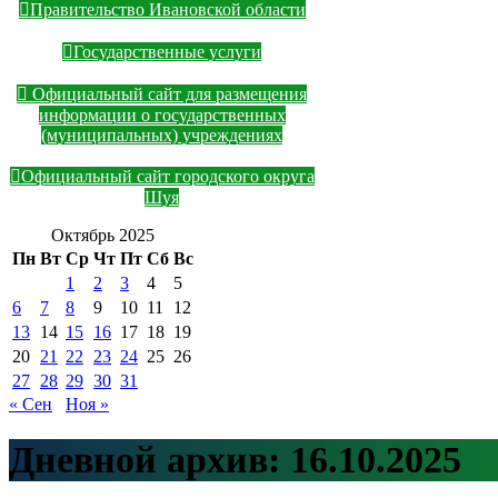
Правительство Ивановской области
Государственные услуги
Официальный сайт для размещения
информации о государственных
(муниципальных) учреждениях
Официальный сайт городского округа
Шуя
Октябрь 2025
Пн
Вт
Ср
Чт
Пт
Сб
Вс
1
2
3
4
5
6
7
8
9
10
11
12
13
14
15
16
17
18
19
20
21
22
23
24
25
26
27
28
29
30
31
« Сен
Ноя »
Дневной архив:
16.10.2025