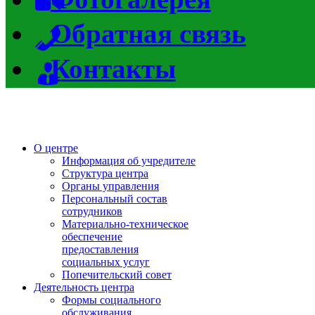
Обратная связь
Контакты
О центре
Информация об учредителе
Структура центра
Органы управления
Персональный состав
сотрудников
Материально-техническое
обеспечение
предоставления
социальных услуг
Попечительский совет
Деятельность центра
Формы социального
обслуживания