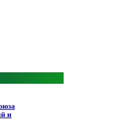
оюза
ий и