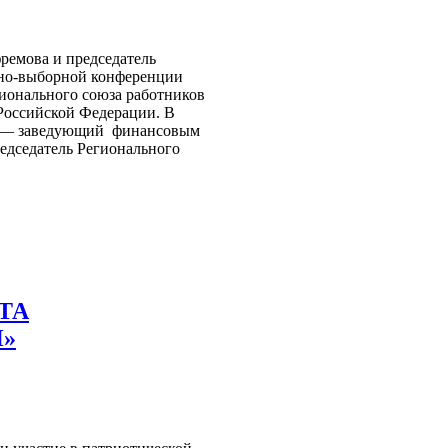
ремова и председатель
тно-выборной конференции
ионального союза работников
Российской Федерации. В
ва — заведующий финансовым
дседатель Регионального
ТА
»