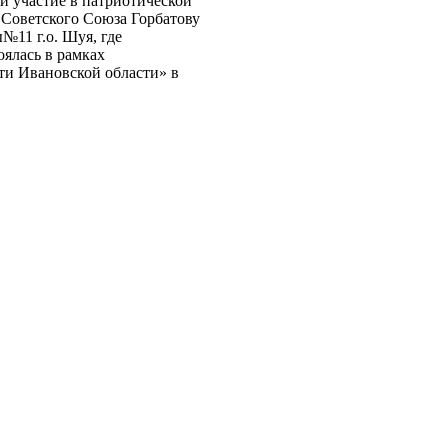
 участие в патриотической
 Советского Союза Горбатову
№11 г.о. Шуя, где
оялась в рамках
сти Ивановской области» в