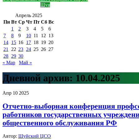
Шуя
Апрель 2025
Пн
Вт
Ср
Чт
Пт
Сб
Вс
1
2
3
4
5
6
7
8
9
10
11
12
13
14
15
16
17
18
19
20
21
22
23
24
25
26
27
28
29
30
« Мар
Май »
Дневной архив:
10.04.2025
Апр
10
2025
Отчетно-выборная конференция профс
работников государственных учрежден
общественного обслуживания РФ
Автор:
Шуйский ЦСО