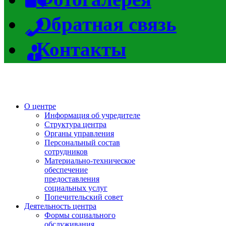
Обратная связь
Контакты
О центре
Информация об учредителе
Структура центра
Органы управления
Персональный состав
сотрудников
Материально-техническое
обеспечение
предоставления
социальных услуг
Попечительский совет
Деятельность центра
Формы социального
обслуживания