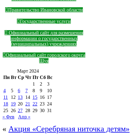
Правительство Ивановской области
Государственные услуги
Официальный сайт для размещения
информации о государственных
(муниципальных) учреждениях
Официальный сайт городского округа
Шуя
Март 2024
Пн
Вт
Ср
Чт
Пт
Сб
Вс
1
2
3
4
5
6
7
8
9
10
11
12
13
14
15
16
17
18
19
20
21
22
23
24
25
26
27
28
29
30
31
« Фев
Апр »
«
Акция «Серебряная ниточка детям»