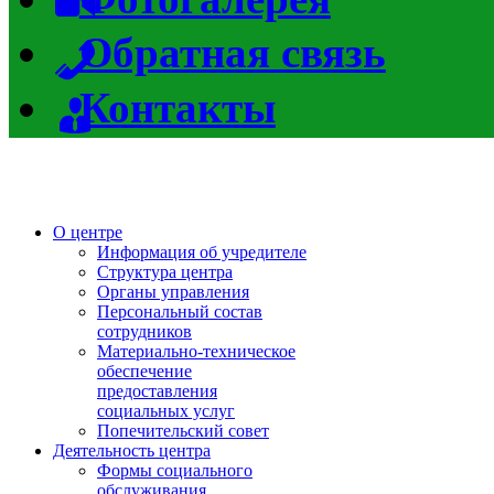
Обратная связь
Контакты
О центре
Информация об учредителе
Структура центра
Органы управления
Персональный состав
сотрудников
Материально-техническое
обеспечение
предоставления
социальных услуг
Попечительский совет
Деятельность центра
Формы социального
обслуживания