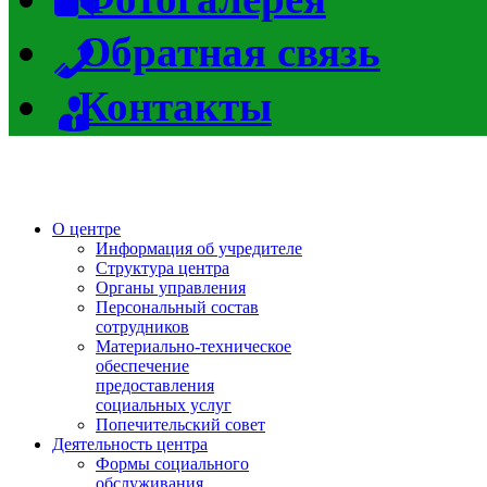
Обратная связь
Контакты
О центре
Информация об учредителе
Структура центра
Органы управления
Персональный состав
сотрудников
Материально-техническое
обеспечение
предоставления
социальных услуг
Попечительский совет
Деятельность центра
Формы социального
обслуживания