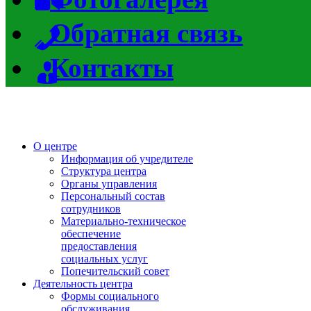
Обратная связь
Контакты
О центре
Информация об учредителе
Структура центра
Органы управления
Персональный состав
сотрудников
Материально-техническое
обеспечение
предоставления
социальных услуг
Попечительский совет
Деятельность центра
Формы социального
обслуживания