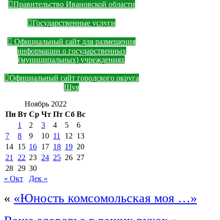
Правительство Ивановской области
Государственные услуги
Официальный сайт для размещения
информации о государственных
(муниципальных) учреждениях
Официальный сайт городского округа
Шуя
Ноябрь 2022
Пн
Вт
Ср
Чт
Пт
Сб
Вс
1
2
3
4
5
6
7
8
9
10
11
12
13
14
15
16
17
18
19
20
21
22
23
24
25
26
27
28
29
30
« Окт
Дек »
«
«Юность комсомольская моя …»