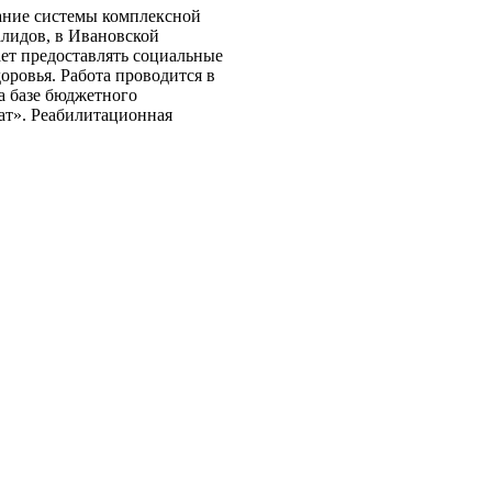
ание системы комплексной
алидов, в Ивановской
ет предоставлять социальные
ровья. Работа проводится в
а базе бюджетного
т». Реабилитационная