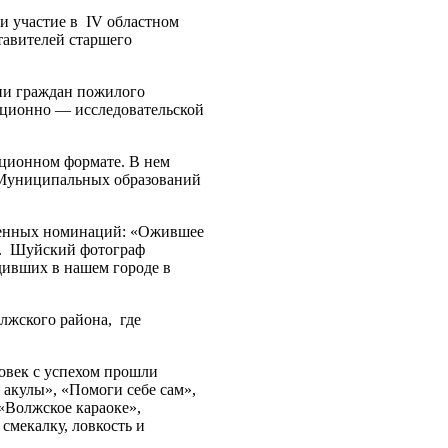
и участие в IV областном
тавителей старшего
ии граждан пожилого
иционно — исследовательской
нционном формате. В нем
6 Муниципальных образований
женных номинаций: «Ожившее
». Шуйский фотограф
дивших в нашем городе в
олжского района, где
овек с успехом прошли
 акулы», «Помоги себе сам»,
«Волжское караоке»,
смекалку, ловкость и