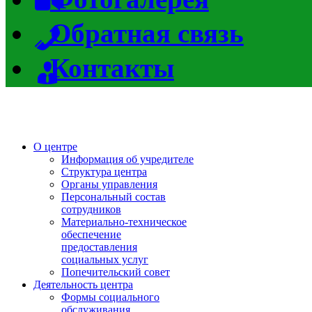
Обратная связь
Контакты
О центре
Информация об учредителе
Структура центра
Органы управления
Персональный состав
сотрудников
Материально-техническое
обеспечение
предоставления
социальных услуг
Попечительский совет
Деятельность центра
Формы социального
обслуживания