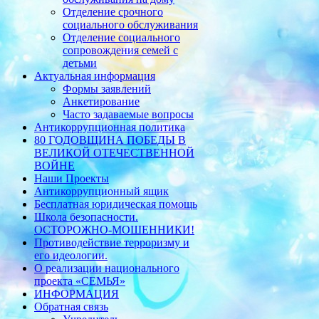
Отделение срочного
социального обслуживания
Отделение социального
сопровождения семей с
детьми
Актуальная информация
Формы заявлений
Анкетирование
Часто задаваемые вопросы
Антикоррупционная политика
80 ГОДОВЩИНА ПОБЕДЫ В
ВЕЛИКОЙ ОТЕЧЕСТВЕННОЙ
ВОЙНЕ
Наши Проекты
Антикоррупционный ящик
Бесплатная юридическая помощь
Школа безопасности.
ОСТОРОЖНО-МОШЕННИКИ!
Противодействие терроризму и
его идеологии.
О реализации национального
проекта «СЕМЬЯ»
ИНФОРМАЦИЯ
Обратная связь