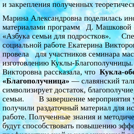
и закрепления полученных теоретичес
Марина Александровна поделилась и
материалами программ Д. Машковой 
«Азбука семьи для подростков». Спе
социальной работе Екатерина Виктор
провела для участников семинара мас
изготовлению Куклы-Благополучницы.
Викторовна рассказала, что
Кукла-об
«Благополучница»
— славянский тал
символизирует достаток, благополучие
семьи. В завершение мероприятия 
получили раздаточный материал для и
работе. Полученные знания и методич
будут способствовать повышению эфф