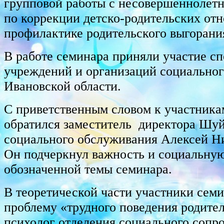
групповой работы с несовершеннолет
по коррекции детско-родительских от
профилактике родительского выгорани
В работе семинара приняли участие сп
учреждений и организаций социально
Ивановской области.
С приветственным словом к участника
обратился заместитель директора Шуй
социального обслуживания Алексей Н
Он подчеркнул важность и социальну
обозначенной темы семинара.
В теоретической части участники сем
проблему «трудного поведения родител
психолог отделения социального сопр