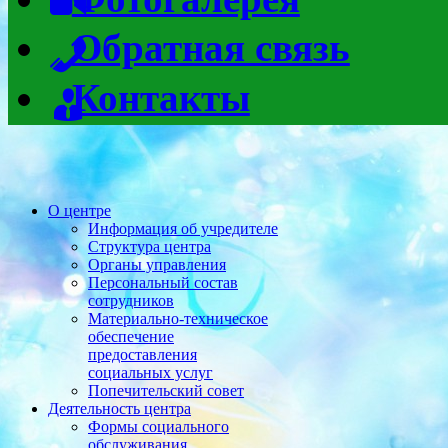
Обратная связь
Контакты
О центре
Информация об учредителе
Структура центра
Органы управления
Персональный состав
сотрудников
Материально-техническое
обеспечение
предоставления
социальных услуг
Попечительский совет
Деятельность центра
Формы социального
обслуживания