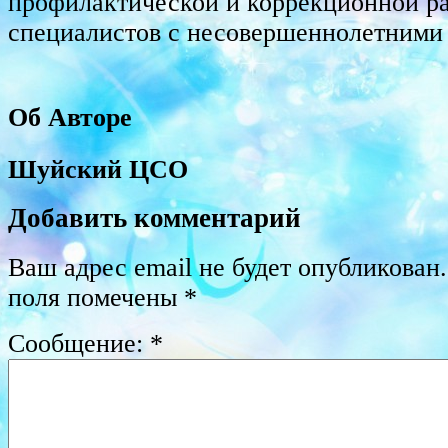
профилактической и коррекционной р
специалистов с несовершеннолетними 
Об Авторе
Шуйский ЦСО
Добавить комментарий
Ваш адрес email не будет опубликован.
поля помечены
*
Сообщение:
*