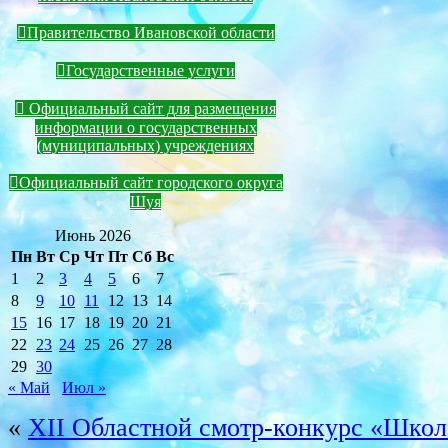
Правительство Ивановской области
Государственные услуги
Официальный сайт для размещения
информации о государственных
(муниципальных) учреждениях
Официальный сайт городского округа
Шуя
Июнь 2026
Пн
Вт
Ср
Чт
Пт
Сб
Вс
1
2
3
4
5
6
7
8
9
10
11
12
13
14
15
16
17
18
19
20
21
22
23
24
25
26
27
28
29
30
« Май
Июл »
«
XII Областной смотр-конкурс «Школ