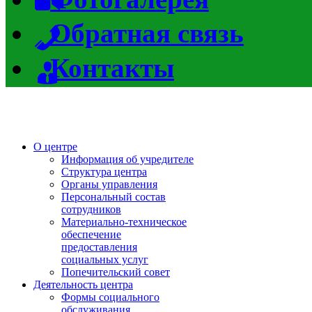
Обратная связь
Контакты
О центре
Информация об учредителе
Структура центра
Органы управления
Персональный состав
сотрудников
Материально-техническое
обеспечение
предоставления
социальных услуг
Попечительский совет
Деятельность центра
Формы социального
обслуживания