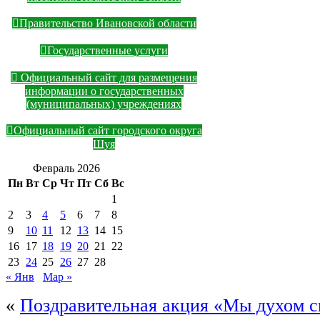
Правительство Ивановской области
Государственные услуги
Официальный сайт для размещения
информации о государственных
(муниципальных) учреждениях
Официальный сайт городского округа
Шуя
Февраль 2026
Пн
Вт
Ср
Чт
Пт
Сб
Вс
1
2
3
4
5
6
7
8
9
10
11
12
13
14
15
16
17
18
19
20
21
22
23
24
25
26
27
28
« Янв
Мар »
«
Поздравительная акция «Мы духом 