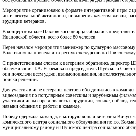
Мероприятие организовано в формате интерактивной игры с ц
интеллектуальной активности, повышения качества жизни, ра
эрудиции ветеранов.
В концертном зале Павловского дворца собрались представите
Ивановской области, всего более 80 человек.
Перед началом мероприятия менеджер по культурно-массовому
Валентиновна провела интересную экскурсию по Павловскому 
С приветственным словом к ветеранам обратились директор Ш
обслуживания Т.А. Ефремова и председатель Шуйского Совета 
они пожелали всем удачи, взаимопонимания, интеллектуальног
поиска решений.
Для участия в игре ветераны центров объединились в команды 
видеозадания по популярным советским и зарубежным фильмам
участники игры соревновались в эрудиции, логике, наблюдател
навыки общения и работы в команде.
Победу одержала команда, в которую вошли ветераны Вичугско
комплексного центра социального обслуживания по г.о. Кохма
муниципальному району и Шуйского центра социального обсл