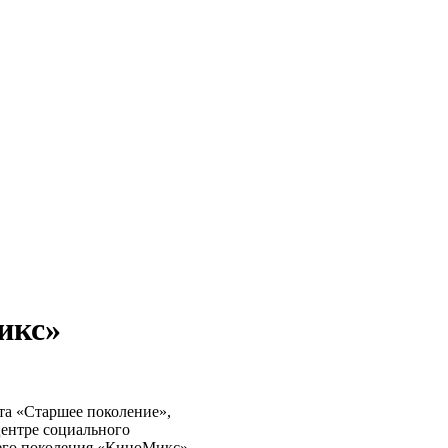
икс»
та «Старшее поколение»,
ентре социального
его поколения «КиноМикс».