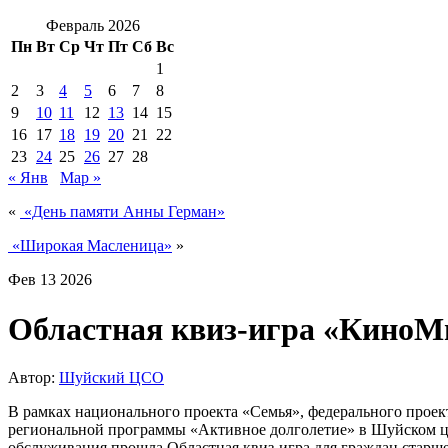
Февраль 2026
Пн
Вт
Ср
Чт
Пт
Сб
Вс
1
2
3
4
5
6
7
8
9
10
11
12
13
14
15
16
17
18
19
20
21
22
23
24
25
26
27
28
« Янв
Мар »
«
«День памяти Анны Герман»
«Широкая Масленица»
»
Фев
13
2026
Областная квиз-игра «КиноМ
Автор:
Шуйский ЦСО
В рамках национального проекта «Семья», федерального проек
региональной программы «Активное долголетие» в Шуйском ц
обслуживания прошла Областная квиз-игра для граждан старш