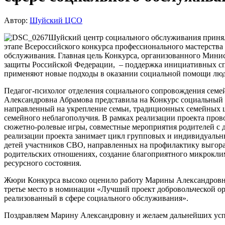
Автор:
Шуйский ЦСО
Шуйский центр социального обслуживания принял
этапе Всероссийского конкурса профессионального мастерства
обслуживания. Главная цель Конкурса, организованного Минис
защиты Российской Федерации, – поддержка инициативных сп
применяют новые подходы в оказании социальной помощи лю
Педагог-психолог отделения социального сопровождения семе
Александровна Абрамова представила на Конкурс социальный 
направленный на укрепление семьи, традиционных семейных 
семейного неблагополучия. В рамках реализации проекта пров
сюжетно-ролевые игры, совместные мероприятия родителей с д
реализации проекта занимает цикл групповых и индивидуальн
детей участников СВО, направленных на профилактику выгора
родительских отношениях, создание благоприятного микроклим
ресурсного состояния.
Жюри Конкурса высоко оценило работу Марины Александровн
третье место в номинации «Лучший проект добровольческой ор
реализованный в сфере социального обслуживания».
Поздравляем Марину Александровну и желаем дальнейших усп