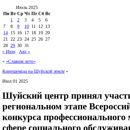
Июль 2025
Пн
Вт
Ср
Чт
Пт
Сб
Вс
1
2
3
4
5
6
7
8
9
10
11
12
13
14
15
16
17
18
19
20
21
22
23
24
25
26
27
28
29
30
31
« Июн
Авг »
«
«Славим лето»
Кинешемцы на Шуйской земле
»
Июл
01
2025
Шуйский центр принял участ
региональном этапе Всеросси
конкурса профессионального 
сфере социального обслужива