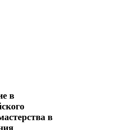
ие в
йского
мастерства в
ния