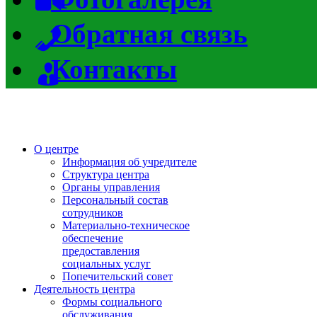
Обратная связь
Контакты
О центре
Информация об учредителе
Структура центра
Органы управления
Персональный состав
сотрудников
Материально-техническое
обеспечение
предоставления
социальных услуг
Попечительский совет
Деятельность центра
Формы социального
обслуживания