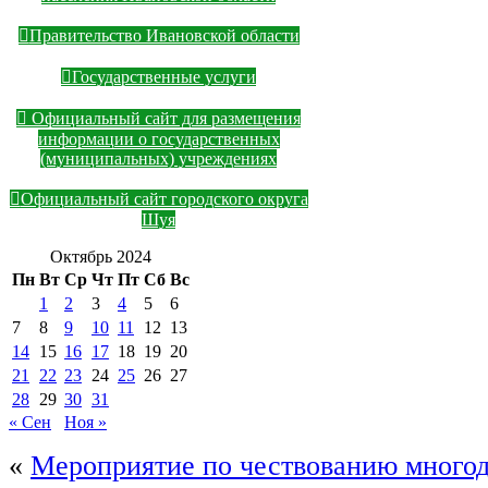
Правительство Ивановской области
Государственные услуги
Официальный сайт для размещения
информации о государственных
(муниципальных) учреждениях
Официальный сайт городского округа
Шуя
Октябрь 2024
Пн
Вт
Ср
Чт
Пт
Сб
Вс
1
2
3
4
5
6
7
8
9
10
11
12
13
14
15
16
17
18
19
20
21
22
23
24
25
26
27
28
29
30
31
« Сен
Ноя »
«
Мероприятие по чествованию много