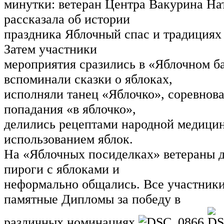
минутки:
ветеран
Центра
Вакурина
На
рассказала
об
истории
праздника
Яблочный
спас
и
традициях
Затем
участники
мероприятия сразились в «Яблочном б
вспоминали сказки о яблоках,
исполняли танец «Яблочко», соревнова
попадания «в яблочко»,
делились рецептами народной медици
использованием яблок.
На «Яблочных посиделках» ветераны 
пироги с яблоками и
неформально общались. Все участник
памятные Дипломы за победу в
различных номинациях.