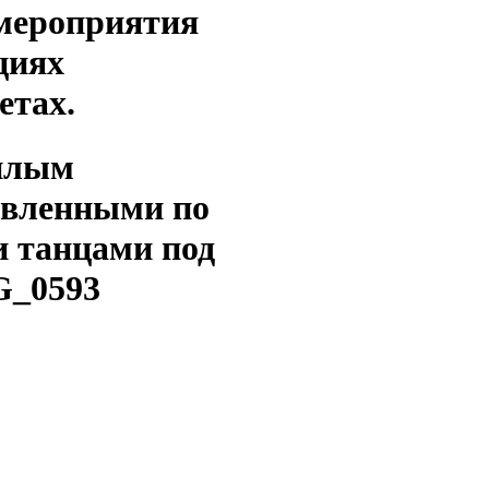
 мероприятия
циях
етах.
еплым
овленными по
и танцами под