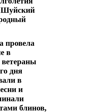
олголетия
 «Шуйский
ародный
а провела
е в
 ветераны
го дня
вали в
есни и
минали
тами блинов,