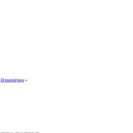
я Ильинична
»