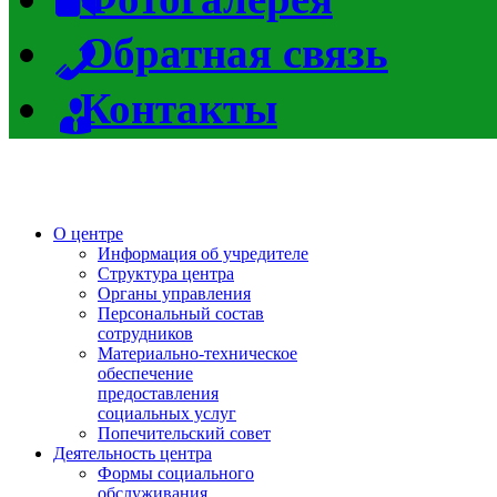
Обратная связь
Контакты
О центре
Информация об учредителе
Структура центра
Органы управления
Персональный состав
сотрудников
Материально-техническое
обеспечение
предоставления
социальных услуг
Попечительский совет
Деятельность центра
Формы социального
обслуживания