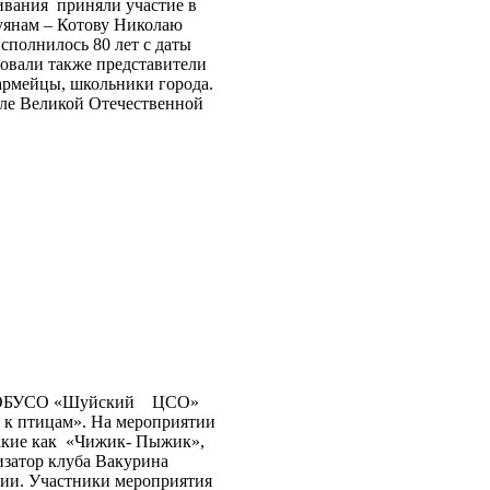
ивания приняли участие в
уянам – Котову Николаю
сполнилось 80 лет с даты
вовали также представители
армейцы, школьники города.
сле Великой Отечественной
ди» ОБУСО «Шуйский ЦСО»
 к птицам». На мероприятии
акие как «Чижик- Пыжик»,
изатор клуба Вакурина
нии. Участники мероприятия