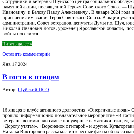
Сотрудники и ветераны Шуйского центра социального обслуж
памятной акции, посвященной Героям Советского Союза — Ш
Ивановичу и Белову Павлу Алексеевичу . В январе 2024 года и
присвоения им звания Героя Советского Союза. В акции участ
администрации, Совет ветеранов, депутаты Думы г.о. Шуя, юн
Николай Иванович Котов, уроженец Ярославской области, по
войны поселился …
Читать далее »
Оставить комментарий
Янв
17
2024
В гости к птицам
Автор:
Шуйский ЦСО
16 января в клубе активного долголетия «Энергичные лю
прошло информационно-познавательное мероприятие «В гости
ветераны вспоминали самые популярные памятники птицам, т
«Дорогу утятам», «Вороненок с гитарой» и другие. Культорган
Наталья Викторовна рассказала интересные факты об их созда