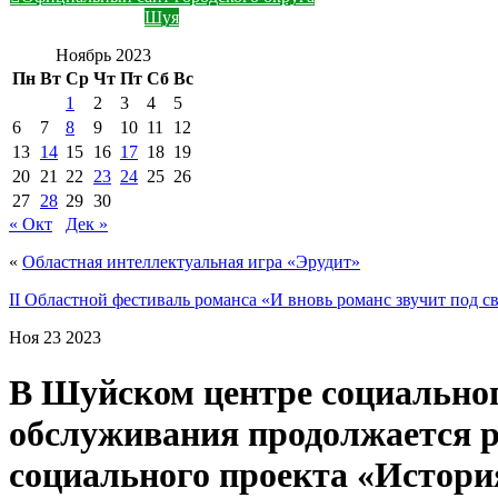
Шуя
Ноябрь 2023
Пн
Вт
Ср
Чт
Пт
Сб
Вс
1
2
3
4
5
6
7
8
9
10
11
12
13
14
15
16
17
18
19
20
21
22
23
24
25
26
27
28
29
30
« Окт
Дек »
«
Областная интеллектуальная игра «Эрудит»
II Областной фестиваль романса «И вновь романс звучит под 
Ноя
23
2023
В Шуйском центре социально
обслуживания продолжается 
социального проекта «История