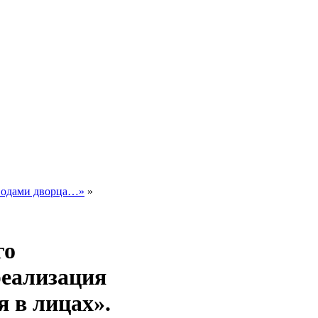
сводами дворца…»
»
го
реализация
 в лицах».