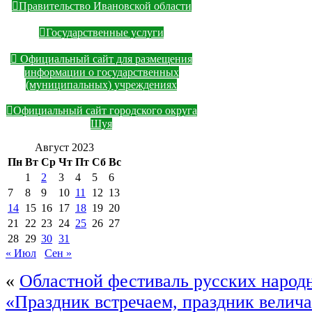
Правительство Ивановской области
Государственные услуги
Официальный сайт для размещения
информации о государственных
(муниципальных) учреждениях
Официальный сайт городского округа
Шуя
Август 2023
Пн
Вт
Ср
Чт
Пт
Сб
Вс
1
2
3
4
5
6
7
8
9
10
11
12
13
14
15
16
17
18
19
20
21
22
23
24
25
26
27
28
29
30
31
« Июл
Сен »
«
Областной фестиваль русских народ
«Праздник встречаем, праздник велич