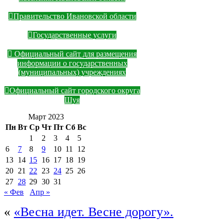
Правительство Ивановской области
Государственные услуги
Официальный сайт для размещения
информации о государственных
(муниципальных) учреждениях
Официальный сайт городского округа
Шуя
Март 2023
Пн
Вт
Ср
Чт
Пт
Сб
Вс
1
2
3
4
5
6
7
8
9
10
11
12
13
14
15
16
17
18
19
20
21
22
23
24
25
26
27
28
29
30
31
« Фев
Апр »
«
«Весна идет. Весне дорогу».