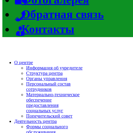
Обратная связь
Контакты
О центре
Информация об учредителе
Структура центра
Органы управления
Персональный состав
сотрудников
Материально-техническое
обеспечение
предоставления
социальных услуг
Попечительский совет
Деятельность центра
Формы социального
обслуживания