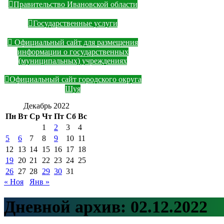
Правительство Ивановской области
Государственные услуги
Официальный сайт для размещения
информации о государственных
(муниципальных) учреждениях
Официальный сайт городского округа
Шуя
Декабрь 2022
Пн
Вт
Ср
Чт
Пт
Сб
Вс
1
2
3
4
5
6
7
8
9
10
11
12
13
14
15
16
17
18
19
20
21
22
23
24
25
26
27
28
29
30
31
« Ноя
Янв »
Дневной архив:
02.12.2022