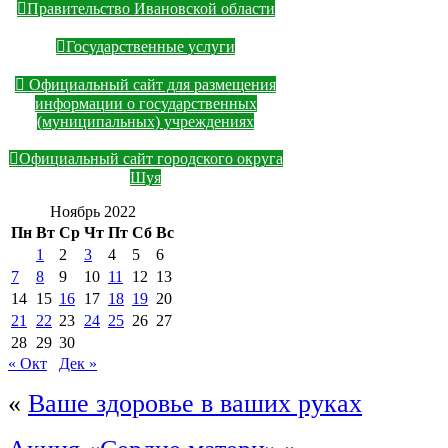
Правительство Ивановской области
Государственные услуги
Официальный сайт для размещения
информации о государственных
(муниципальных) учреждениях
Официальный сайт городского округа
Шуя
Ноябрь 2022
Пн
Вт
Ср
Чт
Пт
Сб
Вс
1
2
3
4
5
6
7
8
9
10
11
12
13
14
15
16
17
18
19
20
21
22
23
24
25
26
27
28
29
30
« Окт
Дек »
«
Ваше здоровье в ваших руках