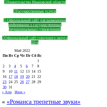
Правительство Ивановской области
Государственные услуги
Официальный сайт для размещения
информации о государственных
(муниципальных) учреждениях
Официальный сайт городского округа
Шуя
Май 2022
Пн
Вт
Ср
Чт
Пт
Сб
Вс
1
2
3
4
5
6
7
8
9
10
11
12
13
14
15
16
17
18
19
20
21
22
23
24
25
26
27
28
29
30
31
« Апр
Июн »
«
«Романса трепетные звуки»