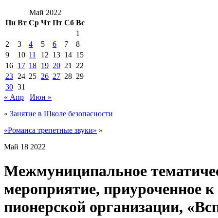
Май 2022
Пн
Вт
Ср
Чт
Пт
Сб
Вс
1
2
3
4
5
6
7
8
9
10
11
12
13
14
15
16
17
18
19
20
21
22
23
24
25
26
27
28
29
30
31
« Апр
Июн »
«
Занятие в Школе безопасности
«Романса трепетные звуки»
»
Май
18
2022
Межмуниципальное тематиче
мероприятие, приуроченное к
пионерской организации, «В