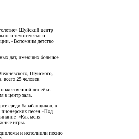
голетие» Шуйский центр
ьного тематического
ации, «Вспомним детство
тных дат, имеющих большое
 Лежневского, Шуйского,
 всего 25 человек.
торжественной линейке.
 в центр зала.
рсе среди барабанщиков, в
» пионерских песен «Под
минание «Как меня
ижные игры.
 дипломы и исполнили песню