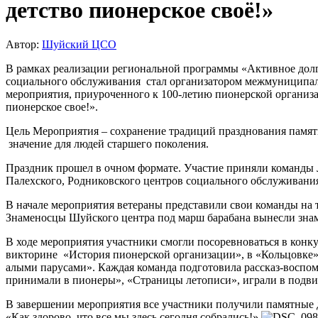
детство пионерское своё!»
Автор:
Шуйский ЦСО
В рамках реализации региональной программы «Активное дол
социального обслуживания стал организатором межмуниципал
мероприятия, приуроченного к 100-летию пионерской организ
пионерское свое!».
Цель Мероприятия – сохранение традиций празднования памя
значение для людей старшего поколения.
Праздник прошел в очном формате. Участие приняли команды
Палехского, Родниковского центров социального обслуживания,
В начале мероприятия ветераны представили свои команды на 
Знаменосцы Шуйского центра под марш барабана вынесли знамя
В ходе мероприятия участники смогли посоревноваться в конку
викторине «История пионерской организации», в «Кольцовке
алыми парусами». Каждая команда подготовила рассказ-воспо
принимали в пионеры», «Страницы летописи», играли в подв
В завершении мероприятия все участники получили памятные
«Как здорово, что все мы здесь сегодня собрались!».