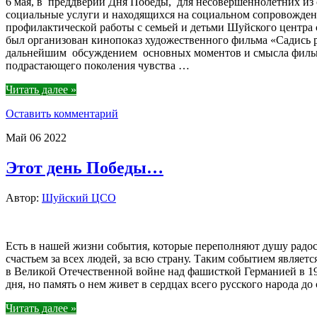
6 мая, в преддверии Дня Победы, для несовершеннолетних из
социальные услуги и находящихся на социальном сопровожден
профилактической работы с семьей и детьми Шуйского центра
был организован кинопоказ художественного фильма «Садись р
дальнейшим обсуждением основных моментов и смысла фильм
подрастающего поколения чувства …
Читать далее »
Оставить комментарий
Май
06
2022
Этот день Победы…
Автор:
Шуйский ЦСО
Есть в нашей жизни события, которые переполняют душу радос
счастьем за всех людей, за всю страну. Таким событием являет
в Великой Отечественной войне над фашисткой Германией в 194
дня, но память о нем живет в сердцах всего русского народа до
Читать далее »