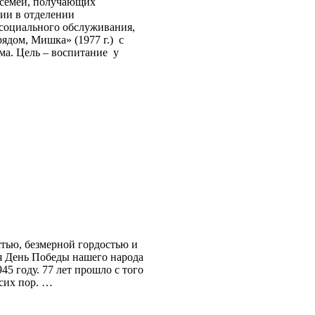
 семей, получающих
ии в отделении
 социального обслуживания,
ядом, Мишка» (1977 г.) с
а. Цель – воспитание у
тью, безмерной гордостью и
ся День Победы нашего народа
5 году. 77 лет прошло с того
 сих пор. …