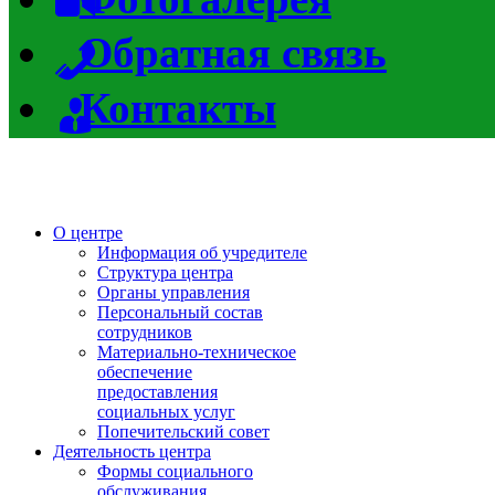
Обратная связь
Контакты
О центре
Информация об учредителе
Структура центра
Органы управления
Персональный состав
сотрудников
Материально-техническое
обеспечение
предоставления
социальных услуг
Попечительский совет
Деятельность центра
Формы социального
обслуживания