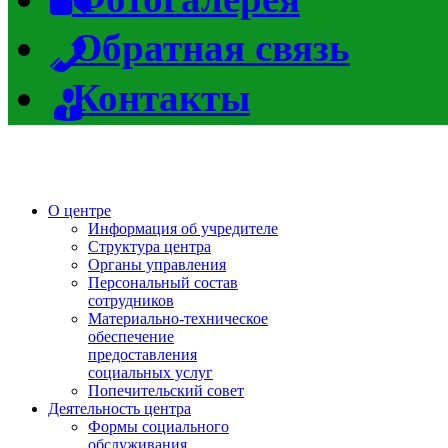
Обратная связь
Контакты
О центре
Информация об учредителе
Структура центра
Органы управления
Персональный состав
сотрудников
Материально-техническое
обеспечение
предоставления
социальных услуг
Попечительский совет
Деятельность центра
Формы социального
обслуживания