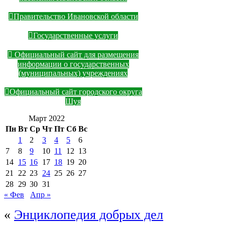
Правительство Ивановской области
Государственные услуги
Официальный сайт для размещения
информации о государственных
(муниципальных) учреждениях
Официальный сайт городского округа
Шуя
Март 2022
Пн
Вт
Ср
Чт
Пт
Сб
Вс
1
2
3
4
5
6
7
8
9
10
11
12
13
14
15
16
17
18
19
20
21
22
23
24
25
26
27
28
29
30
31
« Фев
Апр »
«
Энциклопедия добрых дел