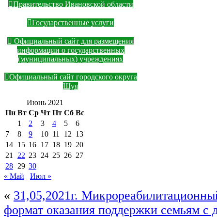
Правительство Ивановской области
Государственные услуги
Официальный сайт для размещения
информации о государственных
(муниципальных) учреждениях
Официальный сайт городского округа
Шуя
Июнь 2021
Пн
Вт
Ср
Чт
Пт
Сб
Вс
1
2
3
4
5
6
7
8
9
10
11
12
13
14
15
16
17
18
19
20
21
22
23
24
25
26
27
28
29
30
« Май
Июл »
«
31,05,2021г. Микрореабилитационны
формат оказания поддержки семьям с 