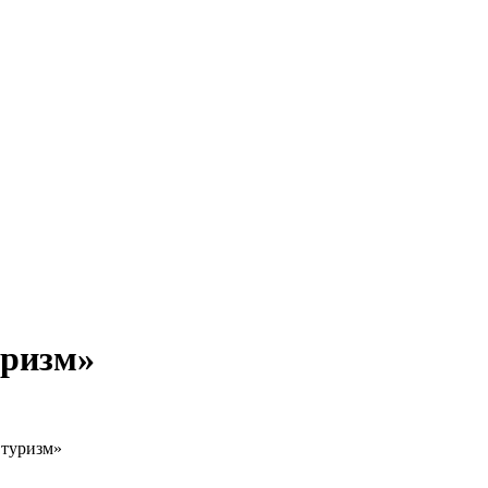
уризм»
 туризм»