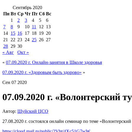
Сентябрь 2020
Пн
Вт
Ср
Чт
Пт
Сб
Вс
1
2
3
4
5
6
7
8
9
10
11
12
13
14
15
16
17
18
19
20
21
22
23
24
25
26
27
28
29
30
« Авг
Окт »
«
07.09.2020 г. Онлайн-занятия в Школе здоровья
07.09.2020 г. «Здоровым быть здорово»
»
Сен
07
2020
07.09.2020 г. «Волонтерский т
Автор:
Шуйский ЦСО
27.08.2020 г. состоялся онлайн семинар по теме «Волонтерский
https://cloud.mail.ru/public/2Vht/4Xc51G7wW