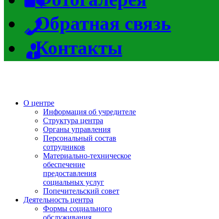
Обратная связь
Контакты
О центре
Информация об учредителе
Структура центра
Органы управления
Персональный состав
сотрудников
Материально-техническое
обеспечение
предоставления
социальных услуг
Попечительский совет
Деятельность центра
Формы социального
обслуживания