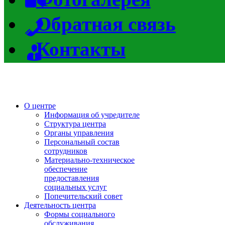
Обратная связь
Контакты
О центре
Информация об учредителе
Структура центра
Органы управления
Персональный состав
сотрудников
Материально-техническое
обеспечение
предоставления
социальных услуг
Попечительский совет
Деятельность центра
Формы социального
обслуживания