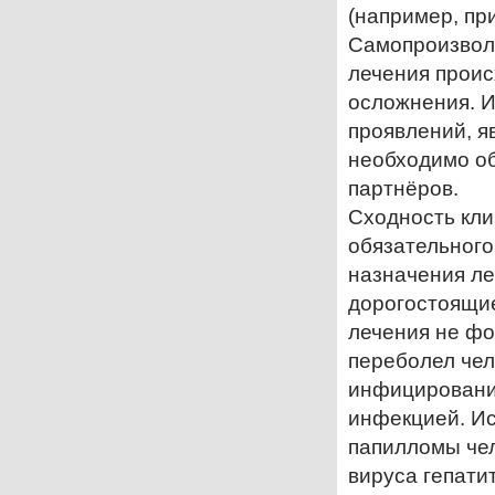
(например, пр
Самопроизволь
лечения проис
осложнения. И
проявлений, я
необходимо о
партнёров.
Сходность кли
обязательного
назначения ле
дорогостоящие
лечения не фо
переболел чел
инфицирование
инфекцией. Ис
папилломы чел
вируса гепатит