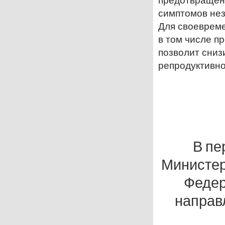
предотвращен
симптомов не
Для своеврем
в том числе п
позволит сниз
репродуктивно
В пе
Министер
Федер
направ