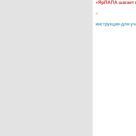
«ЯрПАПА шагает п
инструкция-для-уч