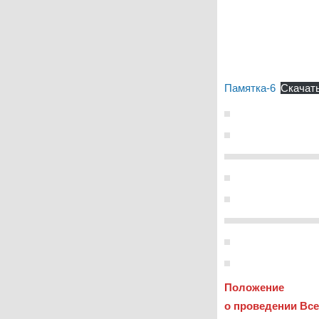
Памятка-6
Скачат
Положе
ние
о проведении Вс