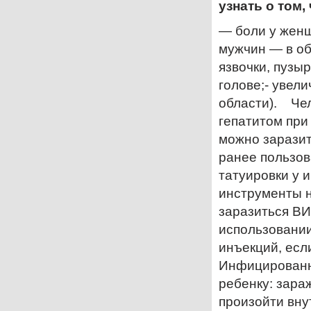
узнать о том,
— боли у женщ
мужчин — в обл
язвочки, пузыр
голове;- увел
области). Че
гепатитом при
можно заразит
ранее пользов
татуировки у 
инструменты 
заразиться ВИ
использовании
инъекций, есл
Инфицированн
ребенку: зара
произойти вну