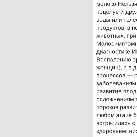
молоко Нельзя
поцелуе и дру
воды или теле
продуктов, в 
животных, при
Малосимптомно
диагностике И
Воспалению ор
женщин), а в 
процессов — р
заболеваниям
развитие пло
осложнениям 
пороков разв
любом этапе б
встретилась с
здоровьем: ни