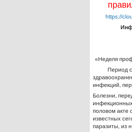
прави
https://c
Инф
«Неделя проф
Период с 14
здравоохране
инфекций, пе
Болезни, пер
инфекционных
половом акте 
известных сег
паразиты, из 