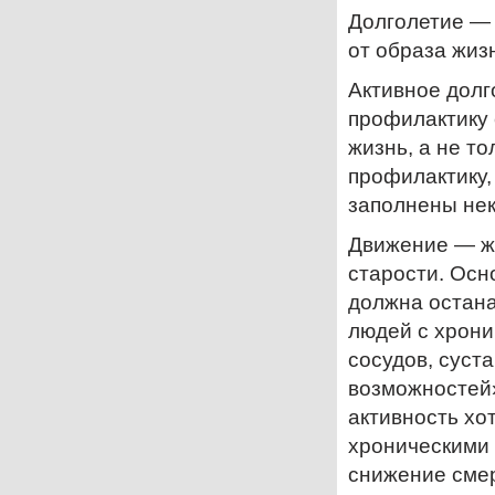
Долголетие — 
от образа жиз
Активное долг
профилактику 
жизнь, а не т
профилактику,
заполнены нек
Движение — жи
старости. Осн
должна остана
людей с хрон
сосудов, суст
возможностей»
активность хо
хроническими 
снижение смер