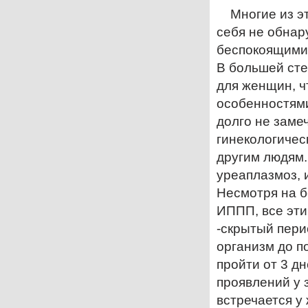
Многие из э
себя не обнар
беспокоящими 
В большей сте
для женщин, ч
особенностям
долго не заме
гинекологичес
другим людям.
уреаплазмоз, и
Несмотря на 
ИППП, все эт
-скрытый пери
организм до п
пройти от 3 д
проявлений у 
встречается у