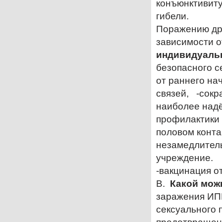
конъюнктивиту
гибели.
Поражению друг
зависимости о
индивидуальн
безопасного с
от раннего на
связей, -сокр
наиболее над
профилактики 
половом конта
незамедлител
учреждение.
-вакцинация о
В.
Какой можн
заражения ИП
сексуального 