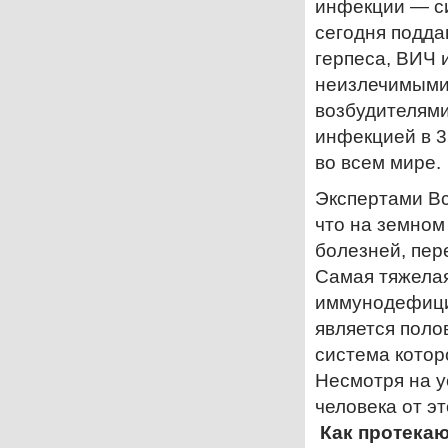
инфекции — си
сегодня подда
герпеса, ВИЧ 
неизлечимыми.
возбудителям
инфекцией в 3
во всем мире.
Экспертами В
что на земном
болезней, пер
Самая тяжелая
иммунодефицит
является поло
система котор
Несмотря на у
человека от э
Как протека